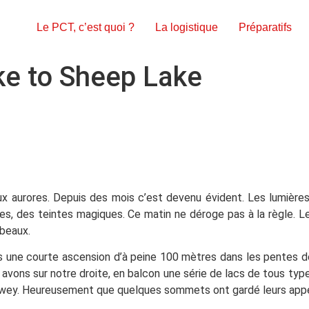
Le PCT, c’est quoi ?
La logistique
Préparatifs
ke to Sheep Lake
x aurores. Depuis des mois c’est devenu évident. Les lumièr
, des teintes magiques. Ce matin ne déroge pas à la règle. Le 
 beaux.
ès une courte ascension d’à peine 100 mètres dans les pentes 
avons sur notre droite, en balcon une série de lacs de tous type
ewey. Heureusement que quelques sommets ont gardé leurs appel