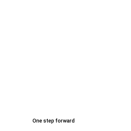
ass
ux
One step forward