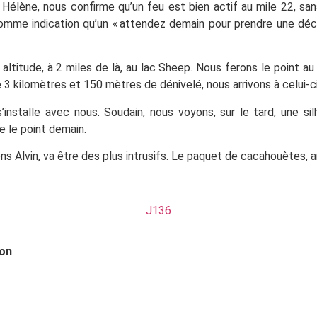
 Hélène, nous confirme qu’un feu est bien actif au mile 22, san
mme indication qu’un « attendez demain pour prendre une décis
altitude, à 2 miles de là, au lac Sheep. Nous ferons le point au
 3 kilomètres et 150 mètres de dénivelé, nous arrivons à celui-ci
nstalle avec nous. Soudain, nous voyons, sur le tard, une si
re le point demain.
lvin, va être des plus intrusifs. Le paquet de cacahouètes, am
J136
leil levant sur les forêt de Wa