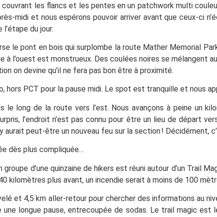
, couvrant les flancs et les pentes en un patchwork multi couleur
ès-midi et nous espérons pouvoir arriver avant que ceux-ci n’é
 l’étape du jour.
 le pont en bois qui surplombe la route Mather Memorial Parkwa
ble à l’ouest est monstrueux. Des coulées noires se mélangent au
ion on devine qu’il ne fera pas bon être à proximité.
, hors PCT pour la pause midi. Le spot est tranquille et nous ap
 le long de la route vers l’est. Nous avançons à peine un ki
is, l’endroit n’est pas connu pour être un lieu de départ vers u
y aurait peut-être un nouveau feu sur la section ! Décidément, c’
ée dès plus compliquée…
n groupe d’une quinzaine de hikers est réuni autour d’un Trail M
0 kilomètres plus avant, un incendie serait à moins de 100 mèt
velé et 4,5 km aller-retour pour chercher des informations au ni
une longue pause, entrecoupée de sodas. Le trail magic est le 