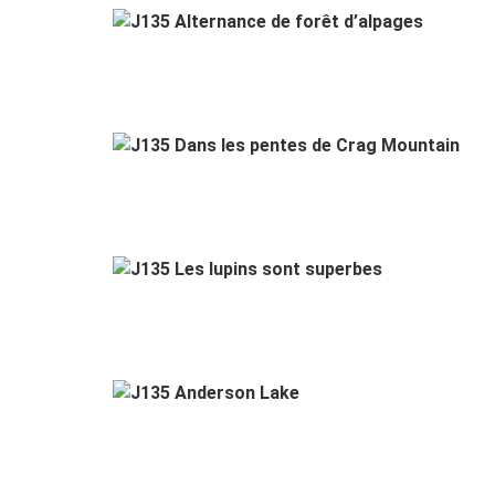
J
J13