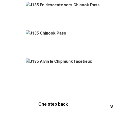
J1
J
One step back
W