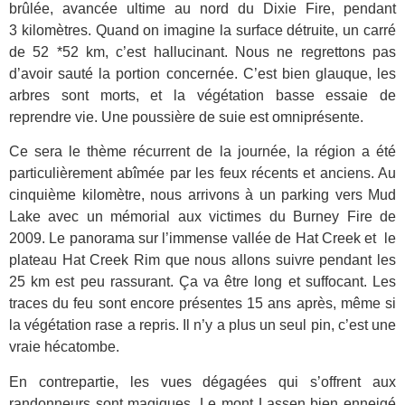
brûlée, avancée ultime au nord du Dixie Fire, pendant
3 kilomètres. Quand on imagine la surface détruite, un carré
de 52 *52 km, c’est hallucinant. Nous ne regrettons pas
d’avoir sauté la portion concernée. C’est bien glauque, les
arbres sont morts, et la végétation basse essaie de
reprendre vie. Une poussière de suie est omniprésente.
Ce sera le thème récurrent de la journée, la région a été
particulièrement abîmée par les feux récents et anciens. Au
cinquième kilomètre, nous arrivons à un parking vers Mud
Lake avec un mémorial aux victimes du Burney Fire de
2009. Le panorama sur l’immense vallée de Hat Creek et le
plateau Hat Creek Rim que nous allons suivre pendant les
25 km est peu rassurant. Ça va être long et suffocant. Les
traces du feu sont encore présentes 15 ans après, même si
la végétation rase a repris. Il n’y a plus un seul pin, c’est une
vraie hécatombe.
En contrepartie, les vues dégagées qui s’offrent aux
randonneurs sont magiques. Le mont Lassen bien enneigé