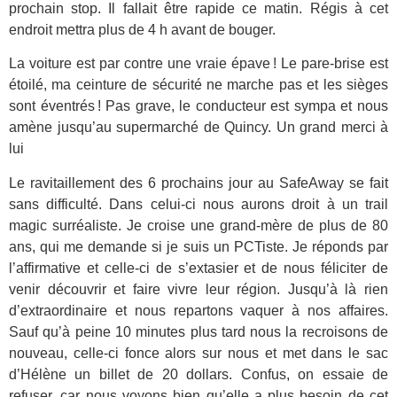
prochain stop. Il fallait être rapide ce matin. Régis à cet
endroit mettra plus de 4 h avant de bouger.
La voiture est par contre une vraie épave ! Le pare-brise est
étoilé, ma ceinture de sécurité ne marche pas et les sièges
sont éventrés ! Pas grave, le conducteur est sympa et nous
amène jusqu’au supermarché de Quincy. Un grand merci à
lui
Le ravitaillement des 6 prochains jour au SafeAway se fait
sans difficulté. Dans celui-ci nous aurons droit à un trail
magic surréaliste. Je croise une grand-mère de plus de 80
ans, qui me demande si je suis un PCTiste. Je réponds par
l’affirmative et celle-ci de s’extasier et de nous féliciter de
venir découvrir et faire vivre leur région. Jusqu’à là rien
d’extraordinaire et nous repartons vaquer à nos affaires.
Sauf qu’à peine 10 minutes plus tard nous la recroisons de
nouveau, celle-ci fonce alors sur nous et met dans le sac
d’Hélène un billet de 20 dollars. Confus, on essaie de
refuser, car nous voyons bien qu’elle a plus besoin de cet