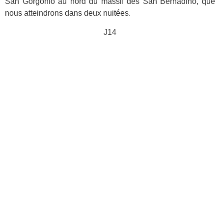
San Gorgonio au nord du massif des San Bernadino, que
nous atteindrons dans deux nuitées.
J14