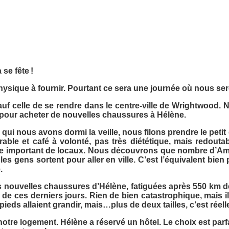
se fête !
physique à fournir. Pourtant ce sera une journée où nous s
sauf celle de se rendre dans le centre-ville de Wrightwood.
pour acheter de nouvelles chaussures à Hélène.
ez qui nous avons dormi la veille, nous filons prendre le pe
le et café à volonté, pas très diététique, mais redouta
important de locaux. Nous découvrons que nombre d’Amér
s gens sortent pour aller en ville. C’est l’équivalent bie
e.
nouvelles chaussures d’Hélène, fatiguées après 550 km de sa
e ces derniers jours. Rien de bien catastrophique, mais il
 pieds allaient grandir, mais…plus de deux tailles, c’est ré
e logement. Hélène a réservé un hôtel. Le choix est parfait.