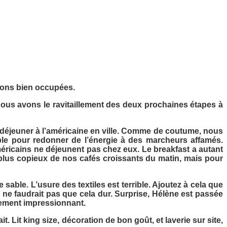
erons bien occupées.
 Nous avons le ravitaillement des deux prochaines étapes à
tit déjeuner à l’américaine en ville. Comme de coutume, nous
ble pour redonner de l’énergie à des marcheurs affamés.
icains ne déjeunent pas chez eux. Le breakfast a autant
n plus copieux de nos cafés croissants du matin, mais pour
ble. L’usure des textiles est terrible. Ajoutez à cela que
 ne faudrait pas que cela dur. Surprise, Hélène est passée
ellement impressionnant.
 Lit king size, décoration de bon goût, et laverie sur site,